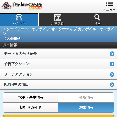
メニュー
パチンコ
パチスロ
検索
ｅソードアート・オンライン オルタナティブ ガンゲイル・オンライ
ン
（大都技研）
演出情報
モード＆大当り紹介
予告アクション
リーチアクション
RUSH中の演出
TOP・基本情報
分析情報
初打ちガイド
演出情報