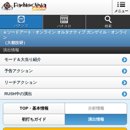
メニュー
パチンコ
パチスロ
検索
ｅソードアート・オンライン オルタナティブ ガンゲイル・オンライ
ン
（大都技研）
演出情報
モード＆大当り紹介
予告アクション
リーチアクション
RUSH中の演出
TOP・基本情報
分析情報
初打ちガイド
演出情報