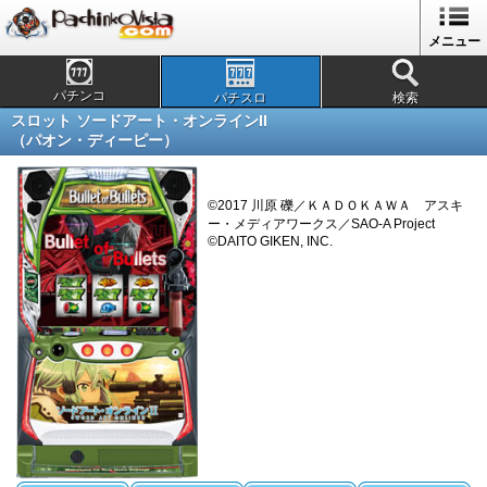
メニュー
パチンコ
パチスロ
検索
スロット ソードアート・オンラインII
（パオン・ディーピー）
©2017 川原 礫／ＫＡＤＯＫＡＷＡ アスキ
ー・メディアワークス／SAO-A Project
©DAITO GIKEN, INC.