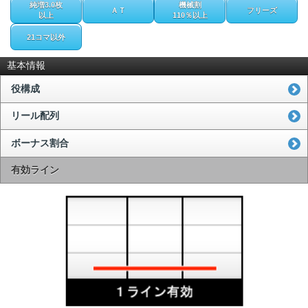
純増3.0枚
機械割
ＡＴ
フリーズ
以上
110％以上
21コマ以外
基本情報
役構成
リール配列
ボーナス割合
有効ライン