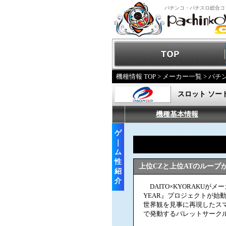
パチンコ・パチスロ総合コ
機種情報 TOP
>
メーカー一覧
>
パチ
スロット ソー
機種基本情報
ゲ
｜
ム
性
上位CZと上位ATのループ
紹
介
DAITO×KYORAKUがメ
YEAR』プロジェクトが始
世界観を見事に再現したスマ
で発動するバレットサーク