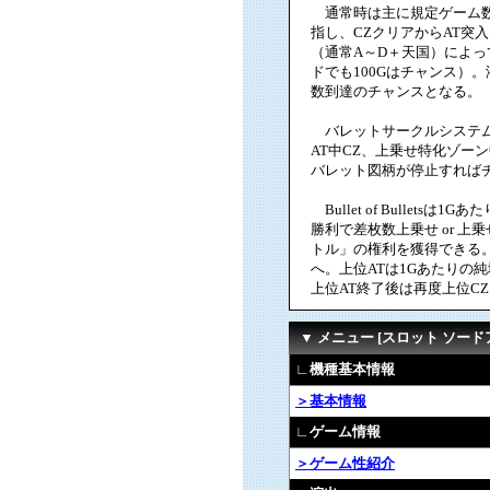
通常時は主に規定ゲーム数
指し、CZクリアからAT突
（通常A～D＋天国）によっ
ドでも100Gはチャンス）。
数到達のチャンスとなる。
バレットサークルシステム
AT中CZ、上乗せ特化ゾー
バレット図柄が停止すればチ
Bullet of Bullet
勝利で差枚数上乗せ or 
トル」の権利を獲得できる。上位CZ
へ。上位ATは1Gあたりの
上位AT終了後は再度上位C
▼ メニュー [スロット ソード
∟機種基本情報
＞基本情報
∟ゲーム情報
＞ゲーム性紹介