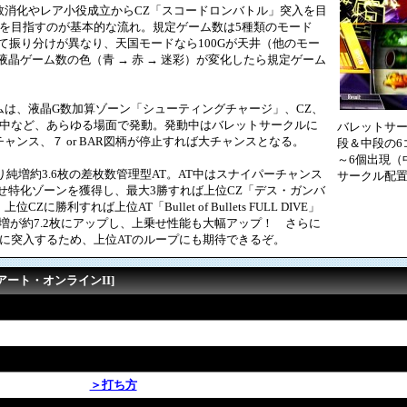
消化やレア小役成立からCZ「スコードロンバトル」突入を目
入を目指すのが基本的な流れ。規定ゲーム数は5種類のモード
て振り分けが異なり、天国モードなら100Gが天井（他のモー
液晶ゲーム数の色（青 → 赤 → 迷彩）が変化したら規定ゲーム
は、液晶G数加算ゾーン「シューティングチャージ」、CZ、
ン中など、あらゆる場面で発動。発動中はバレットサークルに
バレットサ
ャンス、７ or BAR図柄が停止すれば大チャンスとなる。
段＆中段の6
～6個出現（
sは1Gあたり純増約3.6枚の差枚数管理型AT。AT中はスナイパーチャンス
サークル配置
上乗せ特化ゾーンを獲得し、最大3勝すれば上位CZ「デス・ガンバ
に勝利すれば上位AT「Bullet of Bullets FULL DIVE」
純増が約7.2枚にアップし、上乗せ性能も大幅アップ！ さらに
Zに突入するため、上位ATのループにも期待できるぞ。
アート・オンラインII]
＞打ち方