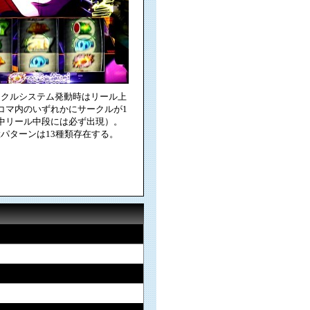
ークルシステム発動時はリール上
コマ内のいずれかにサークルが1
中リール中段には必ず出現）。
パターンは13種類存在する。