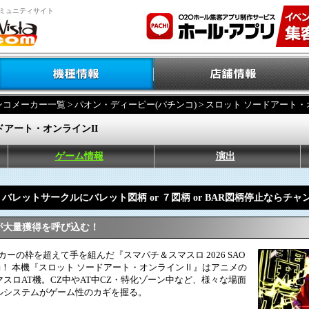
ミュニティサイト
ンコメーカー一覧
>
パオン・ディーピー(パチンコ)
> スロット ソードアート・
ドアート・オンラインII
ゲーム情報
演出
バレットサークルにバレット図柄 or ７図柄 or BAR図柄停止ならチャ
が大量獲得を呼び込む！
ーカーの枠を超えて手を組んだ『スマパチ＆スマスロ 2026 SAO
動！ 本機『スロット ソードアート・オンラインⅡ』はアニメの
スロAT機。CZ中やAT中CZ・特化ゾーン中など、様々な場面
ルシステムがゲーム性のカギを握る。