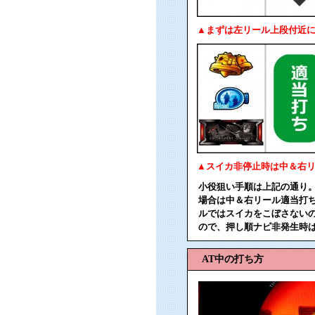
▲まずは左リール上段付近に
▲スイカ非停止時は中＆右
小役狙い手順は上記の通り
場合は中＆右リール適当打
ルではスイカをこぼさない
ので、押し順ナビ非発生時は
AT中の打ち方