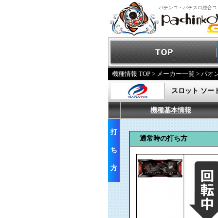
パチンコ・パチスロ総合コ
機種情報 TOP
>
メーカー一覧
>
パオ
スロット ソー
機種基本情報
打
通常時の打ち方
ち
方