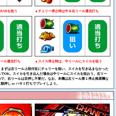
BARを狙う
▲チェリー停止時は中＆右リール適当打ち
リール適当打ち
▲スイカ停止時は、中リールにスイカを狙う
。まずは左リール上段付近にチェリーを狙い、スイカを引き込まなかった
ちでOK。スイカを引き込んだ場合は中リールにスイカを狙おう。右リー
ので、右リールは目押し不要だ。なお、本機は左リール第１停止推奨機な
順押し or ハサミ打ちでプレイしよう。