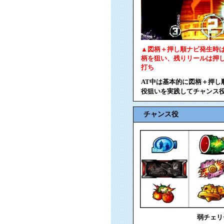
▲図柄＋押し順ナビ発生時は
柄を狙い、残りリールは押
打ち
AT中は基本的に図柄＋押
役狙いを実践してチャンス
チャンス役
弱チェリ