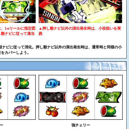
、1stリールに指定図
▲押し順ナビ以外の演出発生時は、小役狙いを実
し順ナビに従って適当
践
し順ナビに従って消化。押し順ナビ以外の演出発生時は、通常時と同様の小
役をカバーしよう。
ー
強チェリー