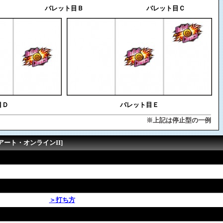
バレット目Ｂ
バレット目Ｃ
目Ｄ
バレット目Ｅ
※上記は停止型の一例
アート・オンラインII]
＞打ち方