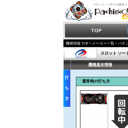
パチンコ・パチスロ総合コ
機種情報 TOP
>
メーカー一覧
>
パチ
スロット ソー
機種基本情報
打
通常時の打ち方
ち
方