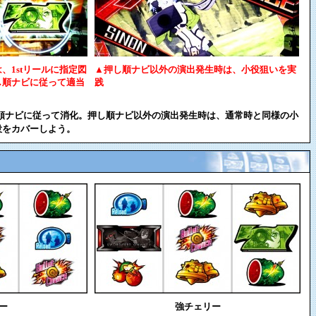
、1stリールに指定図
▲押し順ナビ以外の演出発生時は、小役狙いを実
し順ナビに従って適当
践
し順ナビに従って消化。押し順ナビ以外の演出発生時は、通常時と同様の小
役をカバーしよう。
ー
強チェリー