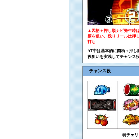
▲図柄＋押し順ナビ発生時は
柄を狙い、残りリールは押
打ち
AT中は基本的に図柄＋押
役狙いを実践してチャンス
チャンス役
弱チェリ