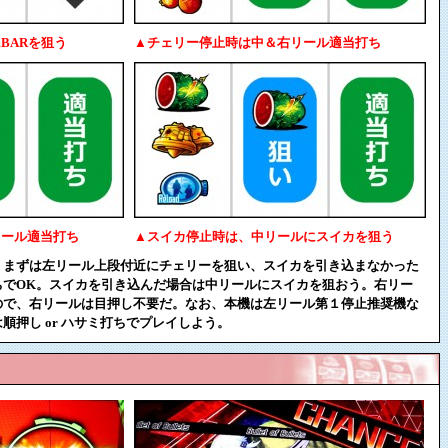
BARを狙う
▲チェリー停止時は中＆右リール適当打ち
リール適当打ち
▲スイカ停止時は、中リールにスイカを狙う
。まずは左リール上段付近にチェリーを狙い、スイカを引き込まなかった
ちでOK。スイカを引き込んだ場合は中リールにスイカを狙おう。右リー
ので、右リールは目押し不要だ。なお、本機は左リール第１停止推奨機な
順押し or ハサミ打ちでプレイしよう。