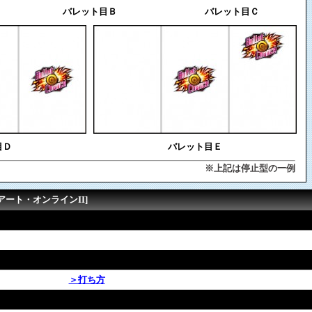
バレット目Ｂ
バレット目Ｃ
目Ｄ
バレット目Ｅ
※上記は停止型の一例
アート・オンラインII]
＞打ち方