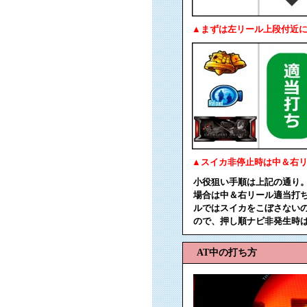
▲まずは左リール上段付近に
▲スイカ非停止時は中＆右
小役狙い手順は上記の通り
場合は中＆右リール適当打
ルではスイカをこぼさない
ので、押し順ナビ非発生時は
AT中の打ち方