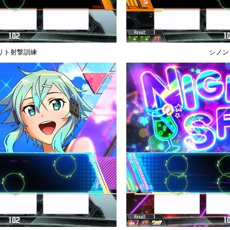
リト射撃訓練
シノン