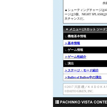
水
▲シューティングチャージは
ージは3個、NIGHT SPLA
大チャンスだ。
▼ メニュー [スロット ソード
∟機種基本情報
＞基本情報
∟ゲーム情報
＞ゲーム性紹介
∟演出
＞ステージ・モード紹介
＞Bullet of Bullets中の演出
©2017 川原 礫／ＫＡＤＯＫＡ
©DAITO GIKEN, INC.