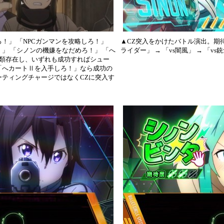
！」 「NPCガンマンを攻略しろ！」
▲CZ突入をかけたバトル演出。期待度
」 「シノンの機嫌をなだめろ！」 「へ
ライダー」 → 「vs闇風」 → 「
種類存在し、いずれも成功すればシュー
「へカートⅡを入手しろ！」なら成功の
ーティングチャージではなくCZに突入す