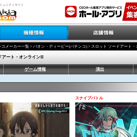
ミュニティサイト
ンコメーカー一覧
>
パオン・ディーピー(パチンコ)
> スロット ソードアート・
ドアート・オンラインII
ゲーム情報
演出
スナイプバトル