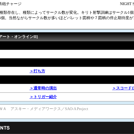
鉄砲チャージ
NIGHT 
4種類存在し、種類によってサークル数が変化。キリト射撃訓練はサークル1個
SHは6個。当然ながらサークル数が多いほどバレット図柄や７図柄の停止期待度がアッ
アート・オンラインII]
＞打ち方
＞通常時の演出
＞スコード
＞トリガー紹介
ＷＡ アスキー・メディアワークス／SAO-A Project