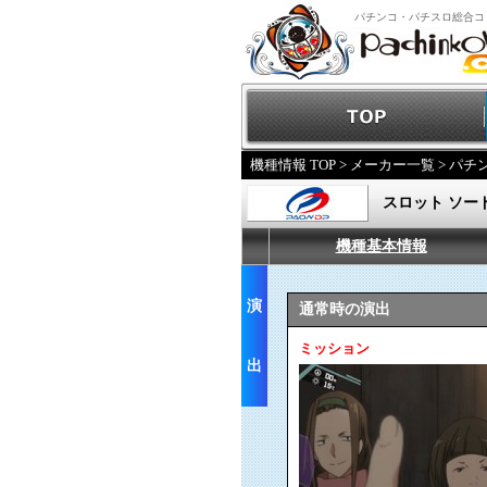
パチンコ・パチスロ総合コ
機種情報 TOP
>
メーカー一覧
>
パチ
スロット ソー
機種基本情報
演
通常時の演出
ミッション
出