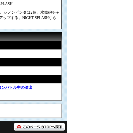
SPLASH
、シノンビンタは2個、水鉄砲チャ
プする。NIGHT SPLASHなら
ロンバトル中の演出