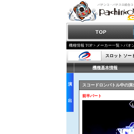
パチンコ・パチスロ総合コ
機種情報 TOP
>
メーカー一覧
>
パオ
スロット ソー
機種基本情報
演
スコードロンバトル中の演
前半パート
出