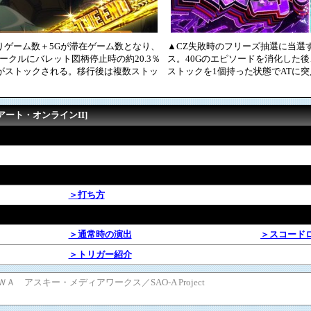
残りゲーム数＋5Gが滞在ゲーム数となり、
▲CZ失敗時のフリーズ抽選に当選
ークルにバレット図柄停止時の約20.3％
ス。40Gのエピソードを消化した
がストックされる。移行後は複数ストッ
ストックを1個持った状態でATに
アート・オンラインII]
＞打ち方
＞通常時の演出
＞スコード
＞トリガー紹介
ＷＡ アスキー・メディアワークス／SAO-A Project