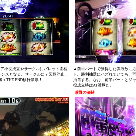
レア小役成立やサークルにバレット図柄
▲前半パートで獲得した弾痕数に応
ャンスとなる。サークルに７図柄停止、
ト。勝利抽選にハズれていても、
＋THE END移行濃厚！
抽選する。なお、前半パートとジ
役成立時はAT濃厚だ。
曠野の決闘