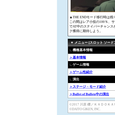
▲THE ENDモード移行時は
この間はレア小役の100％、サ
でAT中のスナイパーチャンス
ク獲得に期待しよう。
▼ メニュー [スロット ソード
∟機種基本情報
＞基本情報
∟ゲーム情報
＞ゲーム性紹介
∟演出
＞ステージ・モード紹介
＞Bullet of Bullets中の演出
©2017 川原 礫／ＫＡＤＯＫＡ
©DAITO GIKEN, INC.