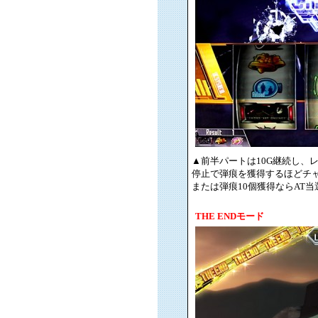
▲前半パートは10G継続し、
停止で弾痕を獲得するほどチ
または弾痕10個獲得ならAT当選
THE ENDモード