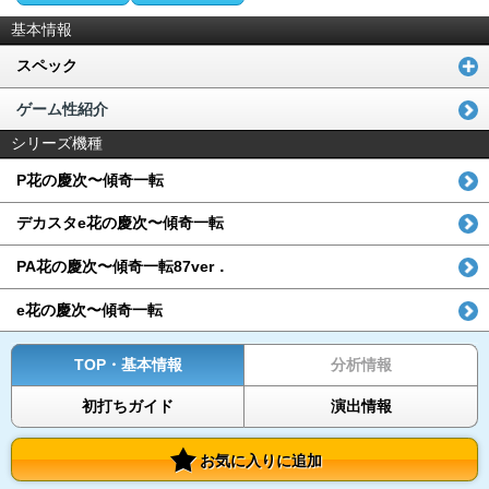
基本情報
スペック
ゲーム性紹介
シリーズ機種
P花の慶次〜傾奇一転
デカスタe花の慶次〜傾奇一転
PA花の慶次〜傾奇一転87ver．
e花の慶次〜傾奇一転
TOP・基本情報
分析情報
初打ちガイド
演出情報
お気に入りに追加