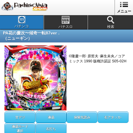
メニュー
パチンコ
パチスロ
検索
PA花の慶次〜傾奇一転87ver．
（ニューギン）
©隆慶一郎･原哲夫･麻生未央／コア
ミックス 1990 版権許諾証 S05-02H
甘デジ
液晶
保留先読み
右アタッカ-
液晶モード
右打ち
選択