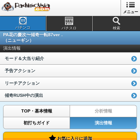
メニュー
パチンコ
パチスロ
検索
PA花の慶次〜傾奇一転87ver．
（ニューギン）
演出情報
モード＆大当り紹介
予告アクション
リーチアクション
傾奇RUSH中の演出
TOP・基本情報
分析情報
初打ちガイド
演出情報
お気に入りに追加