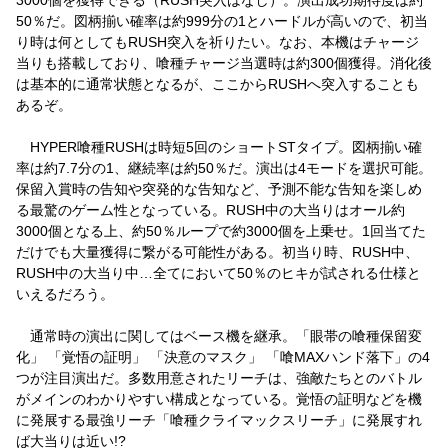
50％だ。図柄揃い確率は約999分の1とハードルが高いので、初当
り時は何としてもRUSH突入を祈りたい。なお、本機はチャージ
当りも搭載しており、喰種チャージ当選時は約300個獲得。消化後
は基本的に通常状態となるが、ここからRUSHへ突入することも
あるぞ。
HYPER喰種RUSHは時短5回のショートSTタイプ。図柄揃い確
率は約7.7分の1、継続率は約50％だ。演出は4モードを選択可能。
保留入賞時の告知や突発的な告知など、予測不能な告知を楽しめ
る最驚のゲーム性となっている。RUSH中の大当りはオール約
3000個となる上、約50％ループで約3000個を上乗せ。1回当てた
だけでも大量獲得に繋がる可能性がある。初当り時、RUSH中、
RUSH中の大当り中…全てにおいて50％のヒキが試される仕様と
いえるだろう。
通常時の演出に関してはベース機を継承。「眼帯の喰種保留変
化」 「覚悟の証明」 「決意のマスク」 「喰MAXハンド落下」の4
つが注目演出だ。多数用意されたリーチは、強敵たちとのバトル
がメインのわかりやすい構成となっている。覚悟の証明などを機
に発展する最強リーチ「喰種クライマックスリーチ」に発展すれ
ば大当りは近い!?