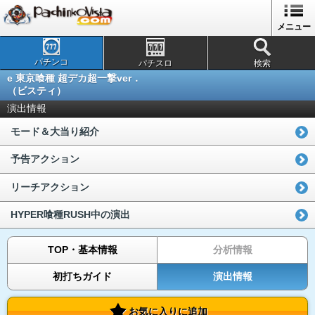
メニュー
パチンコ
パチスロ
検索
e 東京喰種 超デカ超一撃ver．
（ビスティ）
演出情報
モード＆大当り紹介
予告アクション
リーチアクション
HYPER喰種RUSH中の演出
TOP・基本情報
分析情報
初打ちガイド
演出情報
お気に入りに追加