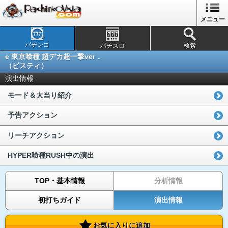
メニュー
パチンコ
パチスロ
検索
e 東京喰種 超デカ超一撃ver．
（ビスティ）
演出情報
モード＆大当り紹介
予告アクション
リーチアクション
HYPER喰種RUSH中の演出
TOP・基本情報
分析情報
初打ちガイド
演出情報
お気に入りに追加