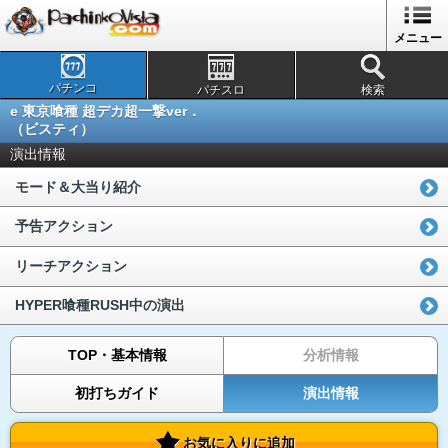
メニュー
パチンコ
パチスロ
検索
e 東京喰種 超デカ超一撃ver．
（ビスティ）
演出情報
モード＆大当り紹介
予告アクション
リーチアクション
HYPER喰種RUSH中の演出
TOP・基本情報
分析情報
初打ちガイド
演出情報
お気に入りに追加