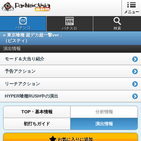
メニュー
パチンコ
パチスロ
検索
e 東京喰種 超デカ超一撃ver．
（ビスティ）
演出情報
モード＆大当り紹介
予告アクション
リーチアクション
HYPER喰種RUSH中の演出
TOP・基本情報
分析情報
初打ちガイド
演出情報
お気に入りに追加