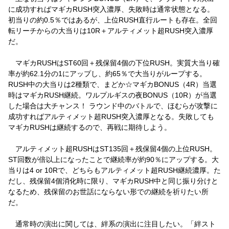
に成功すればマギカRUSH突入濃厚、失敗時は通常状態となる。
初当りの約0.5％ではあるが、上位RUSH直行ルートも存在。全回
転リーチからの大当りは10R＋アルティメット超RUSH突入濃厚
だ。
マギカRUSHはST60回＋残保留4個の下位RUSH。実質大当り確
率が約62.1分の1にアップし、約65％で大当りがループする。
RUSH中の大当りは2種類で、まどか☆マギカBONUS（4R）当選
時はマギカRUSH継続。ワルプルギスの夜BONUS（10R）が当選
した場合は大チャンス！ ラウンド中のバトルで、ほむらが攻撃に
成功すればアルティメット超RUSH突入濃厚となる。失敗しても
マギカRUSHは継続するので、再戦に期待しよう。
アルティメット超RUSHはST135回＋残保留4個の上位RUSH。
ST回数が倍以上になったことで継続率が約90％にアップする。大
当りは4 or 10Rで、どちらもアルティメット超RUSH継続濃厚。た
だし、残保留4個消化時に限り、マギカRUSH中と同じ振り分けと
なるため、残保留のお世話にならない形での継続を祈りたい所
だ。
通常時の演出に関しては、絆系の演出に注目したい。「絆スト