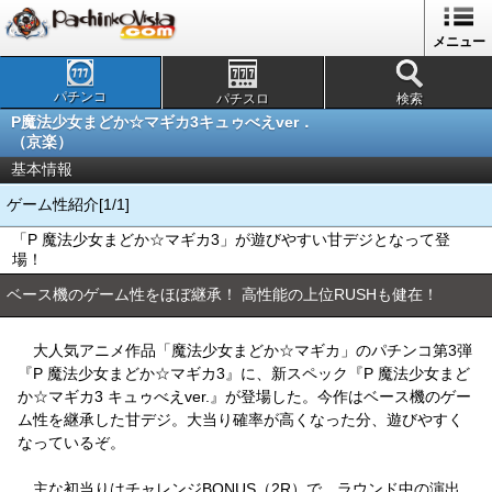
メニュー
パチンコ
パチスロ
検索
P魔法少女まどか☆マギカ3キュゥべえver．
（京楽）
基本情報
ゲーム性紹介[1/1]
「P 魔法少女まどか☆マギカ3」が遊びやすい甘デジとなって登
場！
ベース機のゲーム性をほぼ継承！ 高性能の上位RUSHも健在！
大人気アニメ作品「魔法少女まどか☆マギカ」のパチンコ第3弾
『P 魔法少女まどか☆マギカ3』に、新スペック『P 魔法少女まど
か☆マギカ3 キュゥべえver.』が登場した。今作はベース機のゲー
ム性を継承した甘デジ。大当り確率が高くなった分、遊びやすく
なっているぞ。
主な初当りはチャレンジBONUS（2R）で、ラウンド中の演出