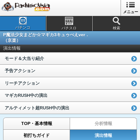
メニュー
パチンコ
パチスロ
検索
P魔法少女まどか☆マギカ3キュゥべえver．
（京楽）
演出情報
モード＆大当り紹介
予告アクション
リーチアクション
マギカRUSH中の演出
アルティメット超RUSH中の演出
TOP・基本情報
分析情報
初打ちガイド
演出情報