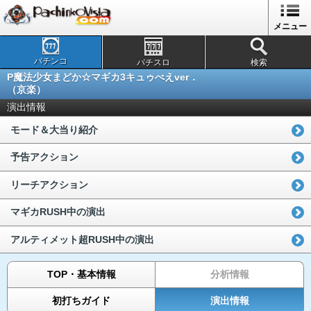
メニュー
パチンコ
パチスロ
検索
P魔法少女まどか☆マギカ3キュゥべえver．
（京楽）
演出情報
モード＆大当り紹介
予告アクション
リーチアクション
マギカRUSH中の演出
アルティメット超RUSH中の演出
TOP・基本情報
分析情報
初打ちガイド
演出情報