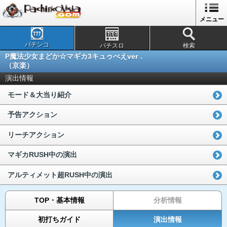
メニュー
パチンコ
パチスロ
検索
P魔法少女まどか☆マギカ3キュゥべえver．
（京楽）
演出情報
モード＆大当り紹介
予告アクション
リーチアクション
マギカRUSH中の演出
アルティメット超RUSH中の演出
TOP・基本情報
分析情報
初打ちガイド
演出情報