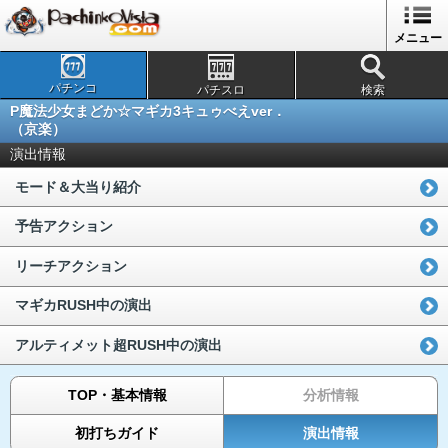
メニュー
パチンコ
パチスロ
検索
P魔法少女まどか☆マギカ3キュゥべえver．
（京楽）
演出情報
モード＆大当り紹介
予告アクション
リーチアクション
マギカRUSH中の演出
アルティメット超RUSH中の演出
TOP・基本情報
分析情報
初打ちガイド
演出情報