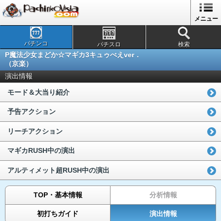
メニュー
パチンコ
パチスロ
検索
P魔法少女まどか☆マギカ3キュゥべえver．
（京楽）
演出情報
モード＆大当り紹介
予告アクション
リーチアクション
マギカRUSH中の演出
アルティメット超RUSH中の演出
TOP・基本情報
分析情報
初打ちガイド
演出情報