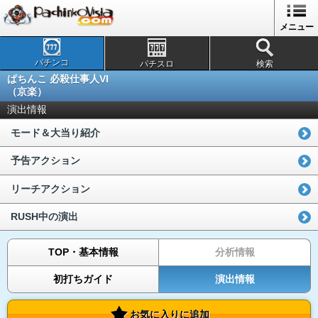
メニュー
パチンコ
パチスロ
検索
ぱちんこ 必殺仕事人VI
（京楽）
演出情報
モード＆大当り紹介
予告アクション
リーチアクション
RUSH中の演出
TOP・基本情報
分析情報
初打ちガイド
演出情報
お気に入りに追加