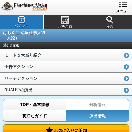
メニュー
パチンコ
パチスロ
検索
ぱちんこ 必殺仕事人VI
（京楽）
演出情報
モード＆大当り紹介
予告アクション
リーチアクション
RUSH中の演出
TOP・基本情報
分析情報
初打ちガイド
演出情報
お気に入りに追加