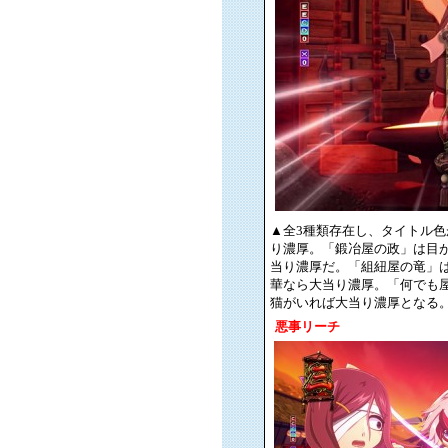
▲全3種類存在し、タイトル
り濃厚。「鍛冶屋の政」は目
当り濃厚だ。「組紐屋の竜」
華なら大当り濃厚。「何でも
猫がいれば大当り濃厚となる
悪事リーチ