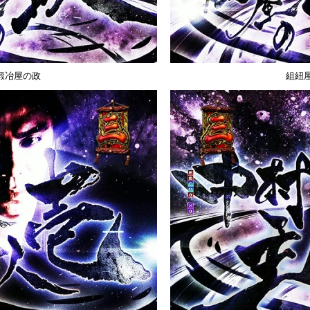
鍛冶屋の政
組紐