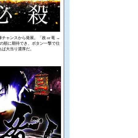
チャンスから発展。「政 or 竜 →
水」の順に期待でき、ボタン一撃で仕
れば大当り濃厚だ。