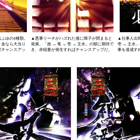
ふゆの4種類。
▲悪事リーチがハズれた後に障子が閉まると
▲仕事人出陣
、金なら大当り
発展。「政 → 竜 → 壱 → 主水」の順に期待で
壱 → 主
ばチャンスアッ
き、赤稲妻が発生すればチャンスアップだ。
事を達成す