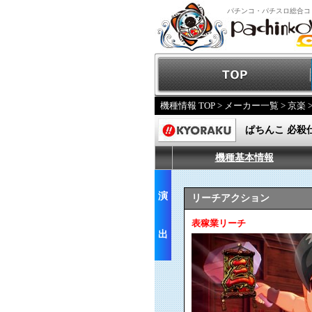
パチンコ・パチスロ総合コ
機種情報 TOP
>
メーカー一覧
>
京楽
ぱちんこ 必殺
機種基本情報
演
リーチアクション
表稼業リーチ
出