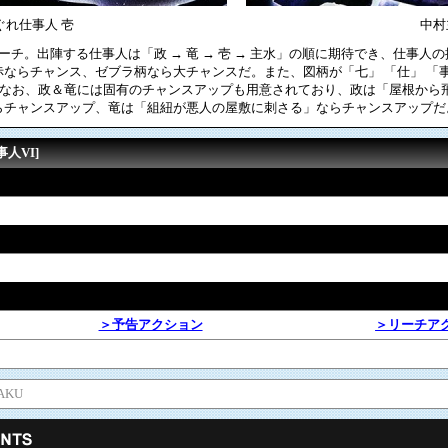
ぐれ仕事人 壱
中村
ーチ。出陣する仕事人は「政 → 竜 → 壱 → 主水」の順に期待でき、仕事人
ならチャンス、ゼブラ柄なら大チャンスだ。また、図柄が「七」 「仕」 「
る。なお、政＆竜には固有のチャンスアップも用意されており、政は「屋根から
らチャンスアップ、竜は「組紐が悪人の屋敷に刺さる」ならチャンスアップだ
人VI]
＞予告アクション
＞リーチア
AKU