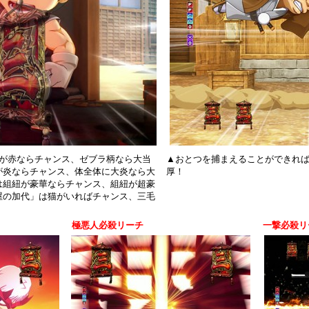
色が赤ならチャンス、ゼブラ柄なら大当
▲おとつを捕まえることができれば
が炎ならチャンス、体全体に大炎なら大
厚！
は組紐が豪華ならチャンス、組紐が超豪
屋の加代」は猫がいればチャンス、三毛
。
極悪人必殺リーチ
一撃必殺リ