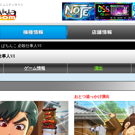
ミュニティサイト
> ぱちんこ 必殺仕事人VI
仕事人VI
ゲーム情報
演出
おとつ追っかけ演出