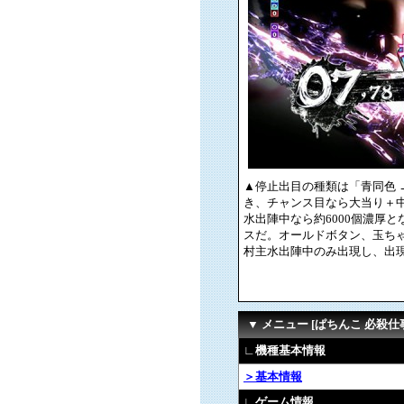
▲停止出目の種類は「青同色 →
き、チャンス目なら大当り＋
水出陣中なら約6000個濃厚
スだ。オールドボタン、玉ち
村主水出陣中のみ出現し、出現
▼ メニュー [ぱちんこ 必殺仕事
∟機種基本情報
＞基本情報
∟ゲーム情報