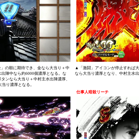
 金」の順に期待でき、金なら大当り＋中
▲「激闘」アイコンが停止すれば大
出陣中なら約6000個濃厚となる。な
なら大当り濃厚となり、中村主水出
ボタンなら大当り＋中村主水出陣濃厚、
個大当り濃厚となる。
仕事人暗殺リーチ