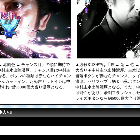
 赤同色 → チャンス目」の順に期待で
▲必殺RUSH中は「政 → 竜 → 壱
中村主水出陣濃厚。チャンス目は中村主
大当り＋中村主水出陣濃厚。主水
となる。ボタンの種類は赤ならハイチャン
当落ボタンが赤ならチャンス。タ
ゃんカットイン、たぬ吉カットインは中
濃厚。セリフゼブラ柄＆当落ボタ
すれば約6000個大当り濃厚となる。
中村主水出陣濃厚となる。また、
可能性があり、豪剣フラッシュ、
ライズボタンなら約6000個大当り
人VI]