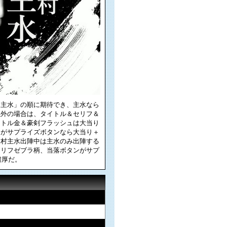
 → 主水」の順に期待でき、主水なら
以外の場合は、タイトル＆セリフ＆
イトル金＆豪剣フラッシュは大当り
ンがサプライズボタンなら大当り＋
中村主水出陣中は主水のみ出陣する
セリフゼブラ柄、当落ボタンがサプ
濃厚だ。