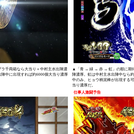
ブラ千両箱なら大当り＋中村主水出陣濃
▲「青 → 緑 → 赤 → 虹」の順
陣中に出現すれば約6000個大当り濃厚
陣濃厚。虹は中村主水出陣中なら約
中のみ、ヒョウ柄泥棒が出現する可
当り濃厚だ。
仕事人激闘予告