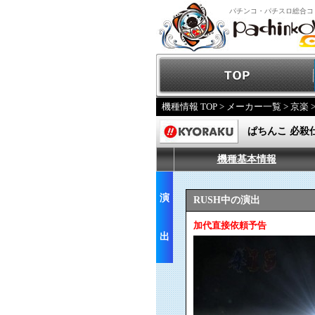
パチンコ・パチスロ総合コ
機種情報 TOP
>
メーカー一覧
>
京楽
ぱちんこ 必殺
機種基本情報
演
RUSH中の演出
加代直接依頼予告
出