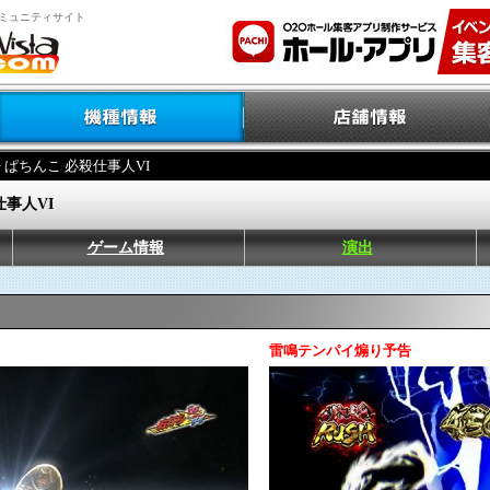
ミュニティサイト
> ぱちんこ 必殺仕事人VI
仕事人VI
ゲーム情報
演出
雷鳴テンパイ煽り予告