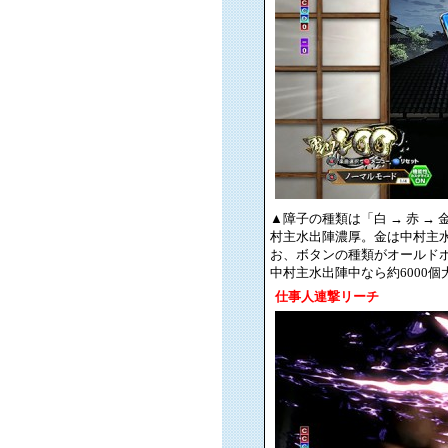
▲障子の種類は「白 → 赤 →
村主水出陣濃厚。金は中村主水
お、ボタンの種類がオールド
中村主水出陣中なら約6000
仕事人連撃リーチ