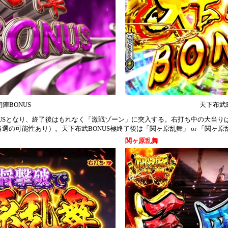
初陣BONUS
天下布武B
NUSとなり、終了後はもれなく「激戦ゾーン」に突入する。右打ち中の大当りは1
選の可能性あり）。天下布武BONUS極終了後は「関ヶ原乱舞」 or 「関ヶ
関ヶ原乱舞