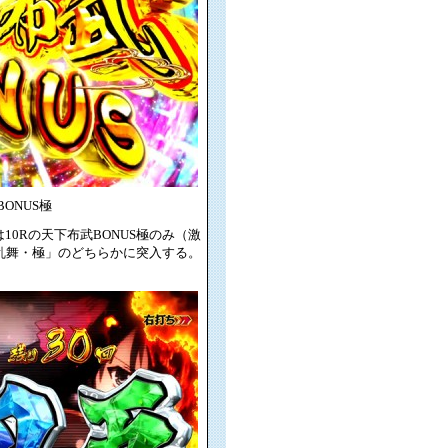
ONUS極
0Rの天下布武BONUS極のみ（激
原乱舞・極」のどちらかに突入する。