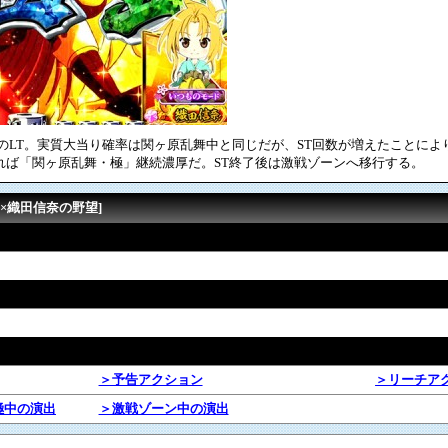
本機のLT。実質大当り確率は関ヶ原乱舞中と同じだが、ST回数が増えたことにより
れば「関ヶ原乱舞・極」継続濃厚だ。ST終了後は激戦ゾーンへ移行する。
ト×織田信奈の野望]
＞予告アクション
＞リーチア
極中の演出
＞激戦ゾーン中の演出