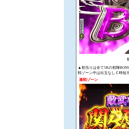
▲初当りは全て5Rの初陣BO
戦ゾーン中は出玉なしＣ時短当
激戦ゾーン