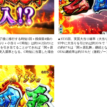
終了後に移行する時短1回＋残保留4個の
▲ST35回、実質大当り確率（大当り
り＋小当り＋C時短）は約14.2分の1と
ST中に大当りを引ければ約33％
りを引き当てることができれば「関ヶ原
の約67％は「関ヶ原乱舞」継続とな
」突入濃厚となる。C時短に当選した場合
OTAL継続率は約55％だ（激戦ゾ
。