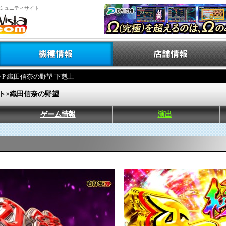
ミュニティサイト
> P 織田信奈の野望 下剋上
ト×織田信奈の野望
ゲーム情報
演出