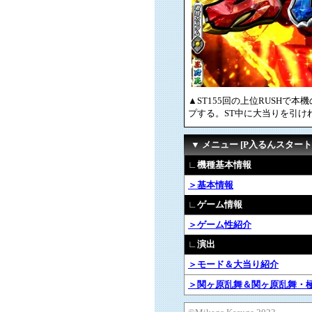
▲ST155回の上位RUSHで
プする。ST中に大当りを引け
▼ メニュー [P入るんスター
∟機種基本情報
＞基本情報
∟ゲーム情報
＞ゲーム性紹介
∟演出
＞モード＆大当り紹介
＞関ヶ原乱舞＆関ヶ原乱舞・