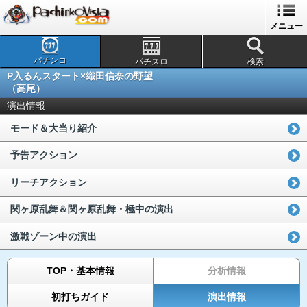
メニュー
パチンコ
パチスロ
検索
P入るんスタート×織田信奈の野望
（高尾）
演出情報
モード＆大当り紹介
予告アクション
リーチアクション
関ヶ原乱舞＆関ヶ原乱舞・極中の演出
激戦ゾーン中の演出
TOP・基本情報
分析情報
初打ちガイド
演出情報