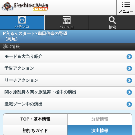
メニュー
パチンコ
パチスロ
検索
P入るんスタート×織田信奈の野望
（高尾）
演出情報
モード＆大当り紹介
予告アクション
リーチアクション
関ヶ原乱舞＆関ヶ原乱舞・極中の演出
激戦ゾーン中の演出
TOP・基本情報
分析情報
初打ちガイド
演出情報