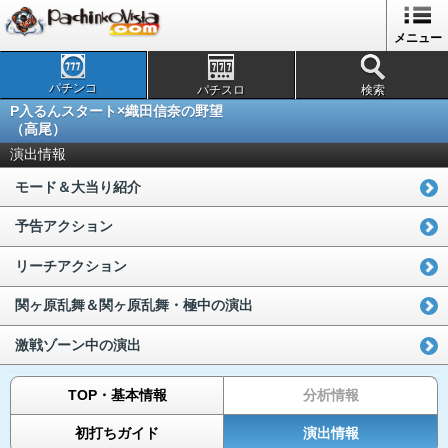
メニュー
パチンコ
パチスロ
検索
P入るんスタート×織田信奈の野望
（高尾）
演出情報
モード＆大当り紹介
予告アクション
リーチアクション
関ヶ原乱舞＆関ヶ原乱舞・極中の演出
激戦ゾーン中の演出
TOP・基本情報
分析情報
初打ちガイド
演出情報