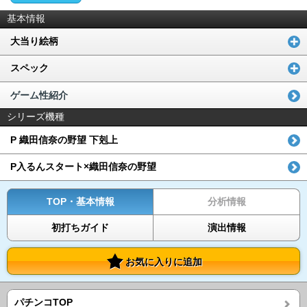
基本情報
大当り絵柄
スペック
ゲーム性紹介
シリーズ機種
P 織田信奈の野望 下剋上
P入るんスタート×織田信奈の野望
TOP・基本情報
分析情報
初打ちガイド
演出情報
お気に入りに追加
パチンコTOP