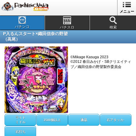
メニュー
パチンコ
パチスロ
検索
P入るんスタート×織田信奈の野望
（高尾）
©Mikage Kasuga 2023
©2012 春日みかげ・SBクリエイティ
ブ／織田信奈の野望製作委員会
ライト
1500個以上
液晶
右アタッカ-
ミドル
右打ち