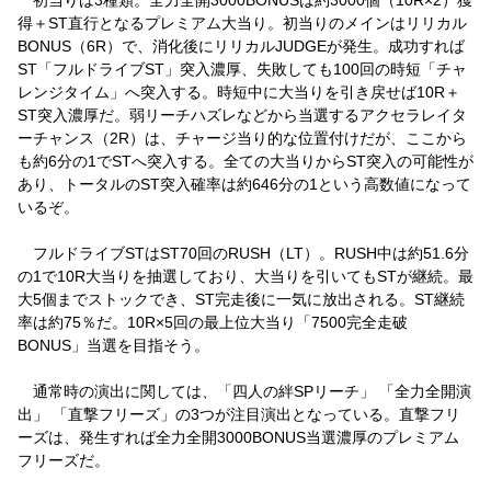
得＋ST直行となるプレミアム大当り。初当りのメインはリリカル
BONUS（6R）で、消化後にリリカルJUDGEが発生。成功すれば
ST「フルドライブST」突入濃厚、失敗しても100回の時短「チャ
レンジタイム」へ突入する。時短中に大当りを引き戻せば10R＋
ST突入濃厚だ。弱リーチハズレなどから当選するアクセラレイタ
ーチャンス（2R）は、チャージ当り的な位置付けだが、ここから
も約6分の1でSTへ突入する。全ての大当りからST突入の可能性が
あり、トータルのST突入確率は約646分の1という高数値になって
いるぞ。
フルドライブSTはST70回のRUSH（LT）。RUSH中は約51.6分
の1で10R大当りを抽選しており、大当りを引いてもSTが継続。最
大5個までストックでき、ST完走後に一気に放出される。ST継続
率は約75％だ。10R×5回の最上位大当り「7500完全走破
BONUS」当選を目指そう。
通常時の演出に関しては、「四人の絆SPリーチ」 「全力全開演
出」 「直撃フリーズ」の3つが注目演出となっている。直撃フリ
ーズは、発生すれば全力全開3000BONUS当選濃厚のプレミアム
フリーズだ。