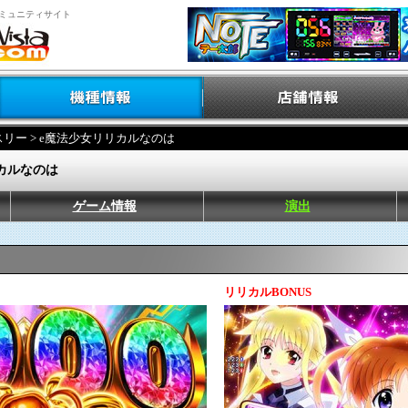
ミュニティサイト
スリー
> e魔法少女リリカルなのは
カルなのは
ゲーム情報
演出
リリカルBONUS