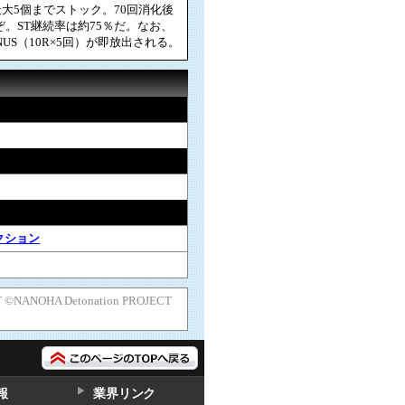
最大5個までストック。70回消化後
るぞ。ST継続率は約75％だ。なお、
NUS（10R×5回）が即放出される。
クション
T ©NANOHA Detonation PROJECT
報
業界リンク