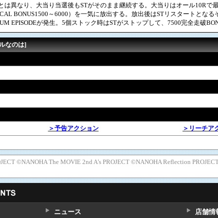
Tとは異なり、大当り当選後もSTがそのまま継続する。大当りはオール10Rで
AL BONUS1500～6000）を一気に放出する。放出後はSTリスタートとな
UM EPISODEが発生。5個ストック時はSTがストップして、7500完全走破BO
ルなのは]
＞予告アクション
＞リーチア
JECT ©NANOHA The MOVIE 2nd A’s PROJECT ©NANOHA Reflection PROJEC
ニュース
店舗情