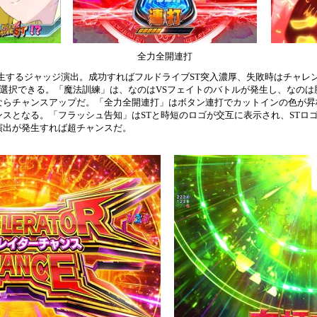
全力全開連打
発生するジャッジ演出。成功すればフルドライブST突入濃厚、失敗時はチャレ
ら選択できる。「魔法訓練」は、なのはVSフェイトのバトルが発生し、なのは
ならチャンスアップだ。「全力全開連打」はボタン連打でカットインの色が昇
スとなる。「フラッシュ告知」はSTと時短のロゴが交互に表示され、STロ
演出が発生すれば超チャンスだ。