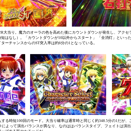
2R大当り。魔力のオーラの色を高めた後にカウントダウンが発生し、アクセ
短はなし）。「カウントダウンが10以外からスタート」 「全消灯」といっ
ターチャンスからのST突入率は約6分の1となっている。
入する時短100回のモード。大当り確率は通常時と同じく約348.5分の1だが
ャラによって演出バランスが異なり、なのははバランスタイプ、フェイトは演