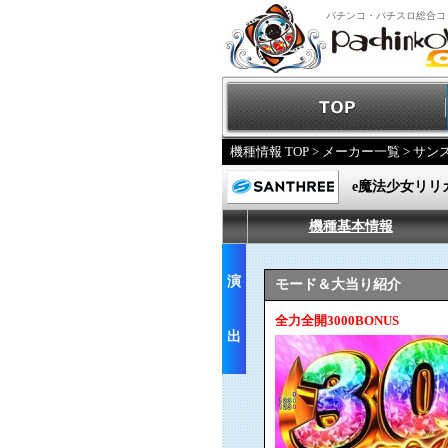
パチンコ・パチスロ総合コ
機種情報 TOP
>
メーカー一覧
>
サン
e魔法少女リリ
機種基本情報
演
モード＆大当り紹介
全力全開3000BONUS
出