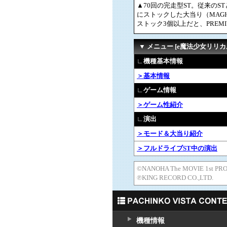
▲70回の完走型ST。従来のS
にストックした大当り（MAGIC
ストック3個以上だと、PREMI
▼ メニュー [e魔法少女リリカ
∟機種基本情報
＞基本情報
∟ゲーム情報
＞ゲーム性紹介
∟演出
＞モード＆大当り紹介
＞フルドライブST中の演出
©NANOHA The MOVIE 1st PRO
℗KING RECORD CO.,LTD.
機種情報