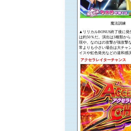
魔法訓練
▲リリカルBONUS終了後に
は約50％だ。演出は3種類か
現や、なのはの攻撃が強攻撃
常よりも小さい場合は大チャン
イスや虹色発光などの違和感
アクセラレイターチャンス