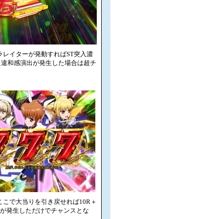
ラレイターが発動すればST突入濃
た違和感演出が発生した場合は超チ
、ここで大当りを引き戻せれば10R＋
出が発生しただけでチャンスとな