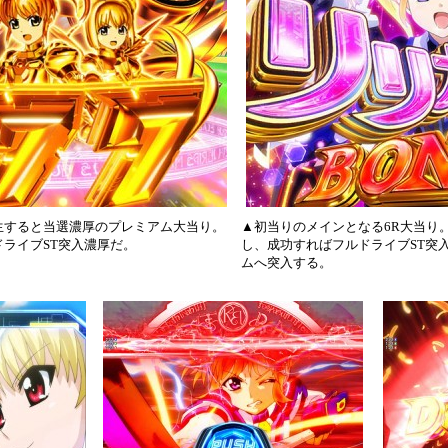
生すると当選濃厚のプレミアム大当り。
▲初当りのメインとなる6R大当り。
ルドライブST突入濃厚だ。
し、成功すればフルドライブST突
ムへ突入する。