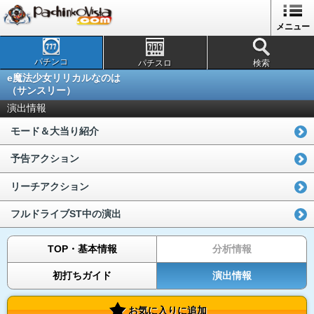
メニュー
パチンコ
パチスロ
検索
e魔法少女リリカルなのは
（サンスリー）
演出情報
モード＆大当り紹介
予告アクション
リーチアクション
フルドライブST中の演出
TOP・基本情報
分析情報
初打ちガイド
演出情報
お気に入りに追加