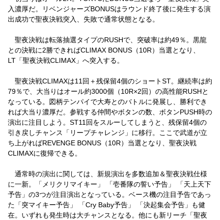
入濃厚だ。リベンジャーズBONUSはラウンド終了後に発生する演
出成功で聖夜決戦突入、失敗で通常状態となる。
聖夜決戦は転落抽選タイプのRUSHで、突破率は約49％。黒龍
との決戦に2勝できればCLIMAX BONUS（10R）当選となり、
LT「聖夜決戦CLIMAX」へ突入する。
聖夜決戦CLIMAXは11回＋残保留4個のショートST。継続率は約
79％で、大当りはオール約3000個（10R×2回）の高性能RUSHと
なっている。図柄テンパイで大寿とのバトルに発展し、勝利でき
れば大当り濃厚だ。参戦する仲間やボタンの数、ボタンPUSH時の
演出に注目しよう。ST11回をスルーしてしまうと、残保留4個の
引き戻しチャンス「リープチャレンジ」に移行。ここで武道が立
ち上がればREVENGE BONUS（10R）当選となり、聖夜決戦
CLIMAXに復帰できる。
通常時の演出に関しては、新規演出を多数追加＆聖夜決戦仕様
に一新。「メリクリマイキー」 「壱番隊の誓い予告」 「天上天下
予告」の3つが注目演出となっている。ベース機の注目予告であっ
た「突マイキー予告」 「Cry Baby予告」 「決起集会予告」も健
在。いずれも発生時は大チャンスとなる。他にも新リーチ「聖夜