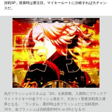
決戦SP」発展時は要注目。マイキールートに分岐すれば大チャン
スだ。
先卍フラッシュカスタムは「DX」を新搭載。入賞時にブラックア
ウト＋マイキーの金フラッシュ発生で、大当り＋聖夜決戦突入濃
厚となる。「ランダム」選択時は赤フラッシュだと信頼度約
70％、金フラッシュは信頼度約99％ or DXとなるぞ。