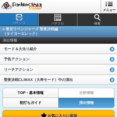
メニュー
パチンコ
パチスロ
検索
e 東京リベンジャーズ 聖夜決戦編
（タイヨーエレック）
演出情報
モード＆大当り紹介
予告アクション
リーチアクション
聖夜決戦CLIMAX（大寿モード）中の演出
TOP・基本情報
分析情報
初打ちガイド
演出情報
お気に入りに追加