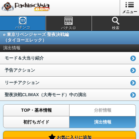
メニュー
パチンコ
パチスロ
検索
e 東京リベンジャーズ 聖夜決戦編
（タイヨーエレック）
演出情報
モード＆大当り紹介
予告アクション
リーチアクション
聖夜決戦CLIMAX（大寿モード）中の演出
TOP・基本情報
分析情報
初打ちガイド
演出情報
お気に入りに追加