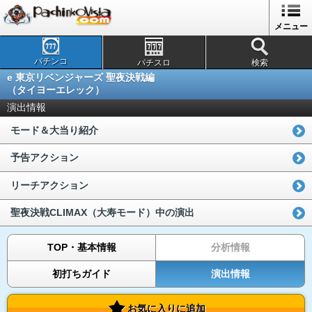
メニュー
パチンコ
パチスロ
検索
e 東京リベンジャーズ 聖夜決戦編
（タイヨーエレック）
演出情報
モード＆大当り紹介
予告アクション
リーチアクション
聖夜決戦CLIMAX（大寿モード）中の演出
TOP・基本情報
分析情報
初打ちガイド
演出情報
お気に入りに追加