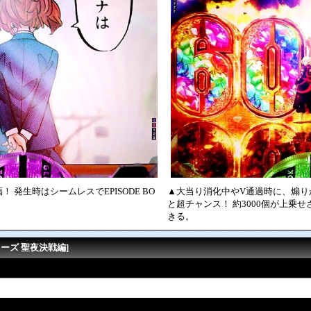
 発生時はシームレスでEPISODE BO
▲大当り消化中やV通過時に、煽りが
。
と超チャンス！ 約3000個が上乗せ
きる。
ャーズ 聖夜決戦編]