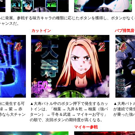
ルに発展。参戦する味方キャラの種類に応じたボタンを獲得し、ボタンがなく
チャンスだ。
カットイン
バブ排気音
時に発生する可
▲大寿バトル中のボタン押下で発生するカッ
▲大寿バト
 → 紫 → 赤
トインは、「柚葉 → 九井＆乾 → 柚葉（強パ
が連続で発
赤なら大チャン
ターン） → 千冬＆武道 → マイキーお守り」
が乗った強
の順で、次回ボタンの期待度が高くなる。
マイキー参戦