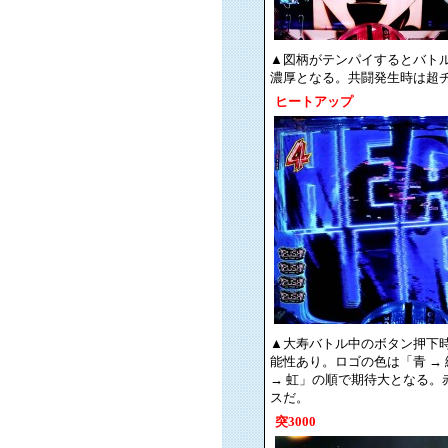
▲図柄がテンパイするとバト
濃厚となる。共闘発生時は超
ヒートアップ
▲大寿バトル中のボタン押下
能性あり。ロゴの色は「青 → 緑
→ 虹」の順で期待大となる。
スだ。
突3000