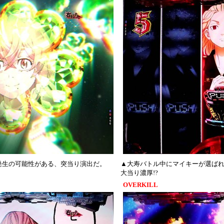
発生の可能性がある、突当り演出だ。
▲大寿バトル中にマイキーが選ばれ
大当り濃厚!?
OVERKILL