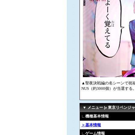
▲聖夜決戦編の名シーンで祝福！
NUS（約3000個）が当選する
▼ メニュー [e 東京リベンジ
∟機種基本情報
＞基本情報
∟ゲーム情報