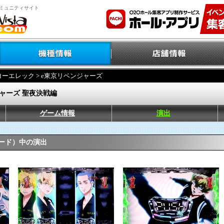
ミュニティサイト
ヨーエレック
> e東京リベンジャーズ
ジャーズ 聖夜決戦編
ゲーム情報
演出
モード）中の演出