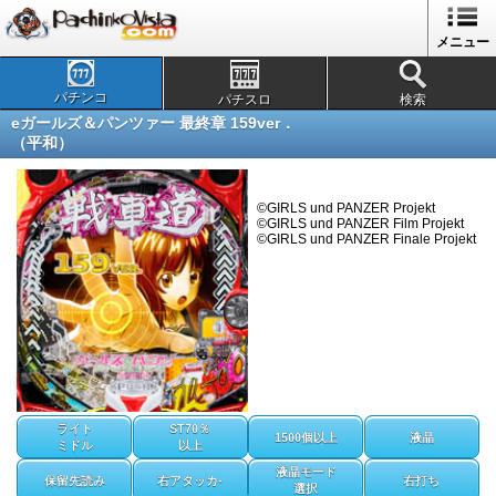
メニュー
パチンコ
パチスロ
検索
eガールズ＆パンツァー 最終章 159ver．
（平和）
©GIRLS und PANZER Projekt
©GIRLS und PANZER Film Projekt
©GIRLS und PANZER Finale Projekt
ライト
ST70％
1500個以上
液晶
ミドル
以上
液晶モード
保留先読み
右アタッカ-
右打ち
選択