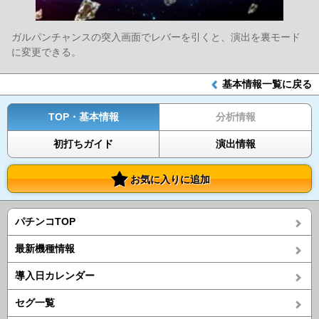
ガルパンチャンスの突入画面でレバーを引くと、演出を裏モード
に変更できる。
基本情報一覧に戻る
TOP・基本情報
分析情報
初打ちガイド
演出情報
お気に入りに追加
パチンコTOP
最新機種情報
導入日カレンダー
セグ一覧