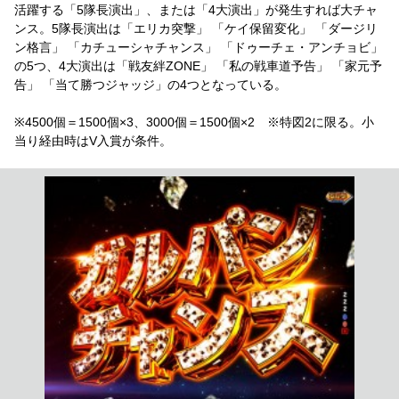
活躍する「5隊長演出」、または「4大演出」が発生すれば大チャ
ンス。5隊長演出は「エリカ突撃」 「ケイ保留変化」 「ダージリ
ン格言」 「カチューシャチャンス」 「ドゥーチェ・アンチョビ」
の5つ、4大演出は「戦友絆ZONE」 「私の戦車道予告」 「家元予
告」 「当て勝つジャッジ」の4つとなっている。
※4500個＝1500個×3、3000個＝1500個×2 ※特図2に限る。小
当り経由時はV入賞が条件。