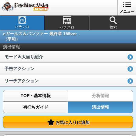
メニュー
パチンコ
パチスロ
検索
eガールズ＆パンツァー 最終章 159ver．
（平和）
演出情報
モード＆大当り紹介
予告アクション
リーチアクション
TOP・基本情報
分析情報
初打ちガイド
演出情報
お気に入りに追加