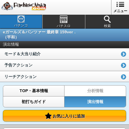
メニュー
パチンコ
パチスロ
検索
eガールズ＆パンツァー 最終章 159ver．
（平和）
演出情報
モード＆大当り紹介
予告アクション
リーチアクション
TOP・基本情報
分析情報
初打ちガイド
演出情報
お気に入りに追加