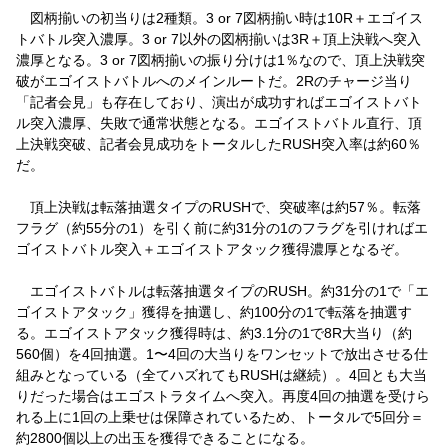
図柄揃いの初当りは2種類。3 or 7図柄揃い時は10R＋エゴイス
トバトル突入濃厚。3 or 7以外の図柄揃いは3R＋頂上決戦へ突入
濃厚となる。3 or 7図柄揃いの振り分けは1％なので、頂上決戦突
破がエゴイストバトルへのメインルートだ。2Rのチャージ当り
「記者会見」も存在しており、演出が成功すればエゴイストバト
ル突入濃厚、失敗で通常状態となる。エゴイストバトル直行、頂
上決戦突破、記者会見成功をトータルしたRUSH突入率は約60％
だ。
頂上決戦は転落抽選タイプのRUSHで、突破率は約57％。転落
フラグ（約55分の1）を引く前に約31分の1のフラグを引ければエ
ゴイストバトル突入＋エゴイストアタック獲得濃厚となるぞ。
エゴイストバトルは転落抽選タイプのRUSH。約31分の1で「エ
ゴイストアタック」獲得を抽選し、約100分の1で転落を抽選す
る。エゴイストアタック獲得時は、約3.1分の1で8R大当り（約
560個）を4回抽選。1〜4回の大当りをワンセットで放出させる仕
組みとなっている（全てハズれてもRUSHは継続）。4回とも大当
りだった場合はエゴストラタイムへ突入。再度4回の抽選を受けら
れる上に1回の上乗せは保障されているため、トータルで5回分＝
約2800個以上の出玉を獲得できることになる。