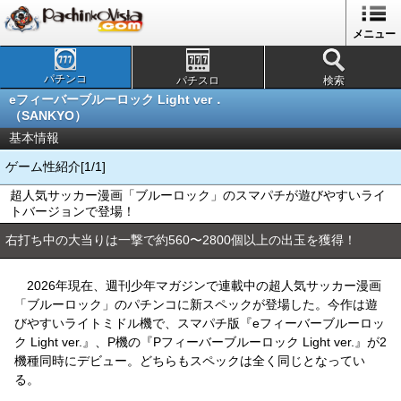
メニュー
パチンコ
パチスロ
検索
eフィーバーブルーロック Light ver．
（SANKYO）
基本情報
ゲーム性紹介[1/1]
超人気サッカー漫画「ブルーロック」のスマパチが遊びやすいライ
トバージョンで登場！
右打ち中の大当りは一撃で約560〜2800個以上の出玉を獲得！
2026年現在、週刊少年マガジンで連載中の超人気サッカー漫画
「ブルーロック」のパチンコに新スペックが登場した。今作は遊
びやすいライトミドル機で、スマパチ版『eフィーバーブルーロッ
ク Light ver.』、P機の『Pフィーバーブルーロック Light ver.』が2
機種同時にデビュー。どちらもスペックは全く同じとなってい
る。