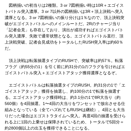
図柄揃いの初当りは2種類。3 or 7図柄揃い時は10R＋エゴイス
トバトル突入濃厚。3 or 7以外の図柄揃いは3R＋頂上決戦へ突入
濃厚となる。3 or 7図柄揃いの振り分けは1％なので、頂上決戦突
破がエゴイストバトルへのメインルートだ。2Rのチャージ当り
「記者会見」も存在しており、演出が成功すればエゴイストバト
ル突入濃厚、失敗で通常状態となる。エゴイストバトル直行、頂
上決戦突破、記者会見成功をトータルしたRUSH突入率は約60％
だ。
頂上決戦は転落抽選タイプのRUSHで、突破率は約57％。転落
フラグ（約55分の1）を引く前に約31分の1のフラグを引ければエ
ゴイストバトル突入＋エゴイストアタック獲得濃厚となるぞ。
エゴイストバトルは転落抽選タイプのRUSH。約31分の1で「エ
ゴイストアタック」獲得を抽選し、約100分の1で転落を抽選す
る。エゴイストアタック獲得時は、約3.1分の1で8R大当り（約
560個）を4回抽選。1〜4回の大当りをワンセットで放出させる仕
組みとなっている（全てハズれてもRUSHは継続）。4回とも大当
りだった場合はエゴストラタイムへ突入。再度4回の抽選を受けら
れる上に1回の上乗せは保障されているため、トータルで5回分＝
約2800個以上の出玉を獲得できることになる。