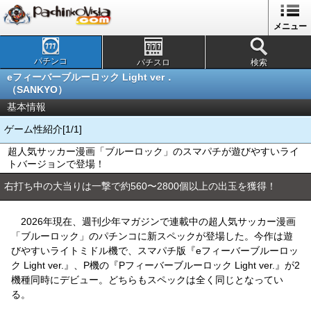
メニュー
パチンコ
パチスロ
検索
eフィーバーブルーロック Light ver．
（SANKYO）
基本情報
ゲーム性紹介[1/1]
超人気サッカー漫画「ブルーロック」のスマパチが遊びやすいライ
トバージョンで登場！
右打ち中の大当りは一撃で約560〜2800個以上の出玉を獲得！
2026年現在、週刊少年マガジンで連載中の超人気サッカー漫画
「ブルーロック」のパチンコに新スペックが登場した。今作は遊
びやすいライトミドル機で、スマパチ版『eフィーバーブルーロッ
ク Light ver.』、P機の『Pフィーバーブルーロック Light ver.』が2
機種同時にデビュー。どちらもスペックは全く同じとなってい
る。