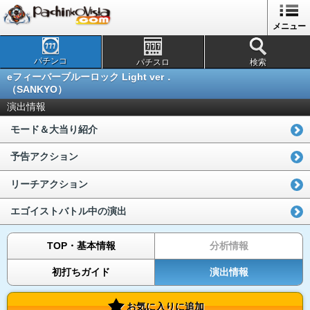
メニュー
パチンコ
パチスロ
検索
eフィーバーブルーロック Light ver．
（SANKYO）
演出情報
モード＆大当り紹介
予告アクション
リーチアクション
エゴイストバトル中の演出
TOP・基本情報
分析情報
初打ちガイド
演出情報
お気に入りに追加