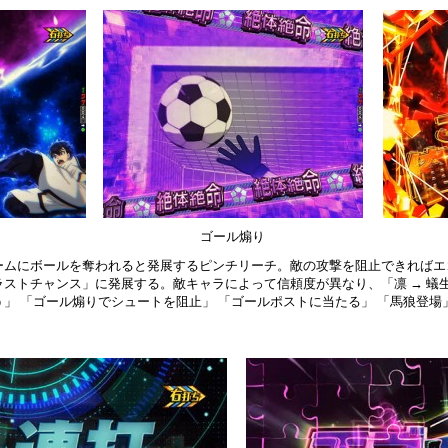
ゴール煽り
ームにボールを奪われると発展するピンチリーチ。敵の攻撃を阻止できればエ
ストチャンス」に発展する。敵キャラによって信頼度が異なり、「凛 → 蟻生
」 「ゴール煽りでシュートを阻止」 「ゴールポストに当たる」 「馬狼登