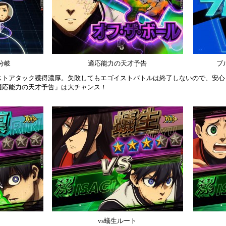
分岐
適応能力の天才予告
ブ
ストアタック獲得濃厚。失敗してもエゴイストバトルは終了しないので、安心
適応能力の天才予告」は大チャンス！
vs蟻生ルート