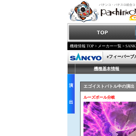
パチンコ・パチスロ総合コ
機種情報 TOP
>
メーカー一覧
>
SANK
eフィーバーブルー
機種基本情報
演
エゴイストバトル中の演出
ルーズボール分岐
出