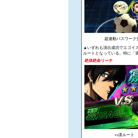
超連動パスワーク
▲いずれも演出成功でエゴイ
ルートとなっている。特に「
絶体絶命リーチ
vs凛ルート