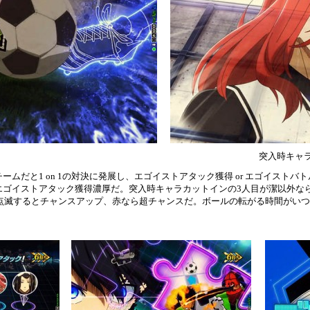
突入時キャ
ムだと1 on 1の対決に発展し、エゴイストアタック獲得 or エゴイスト
エゴイストアタック獲得濃厚だ。突入時キャラカットインの3人目が潔以外な
が白点滅するとチャンスアップ、赤なら超チャンスだ。ボールの転がる時間がい