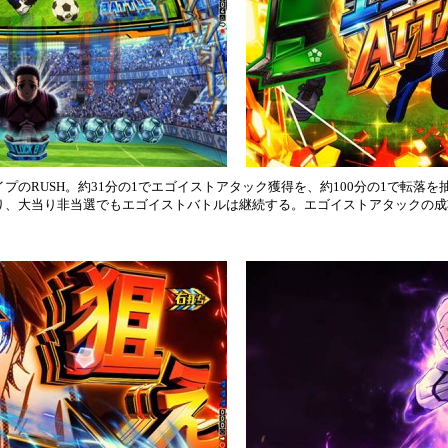
イプのRUSH。約31分の1でエゴイストアタック獲得を、約100分の1で転落
なり、大当り非当選でもエゴイストバトルは継続する。エゴイストアタックの成