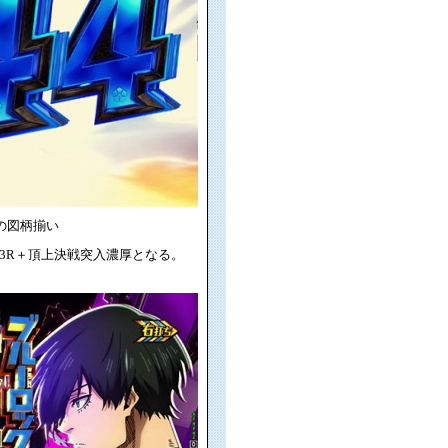
以外の図柄揃い
いは3R＋頂上決戦突入濃厚となる。