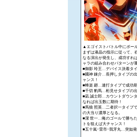
▲エゴイストバトル中にボー
まずは液晶の指示に従って、
なる演出が発生し、成功すれば
ャラの組み合わせパターンが
■御影 玲王…デバイス決着タ
■國神 錬介…長押しタイプの
ャンス！
■蜂楽 廻…連打タイプで成
■千切 豹馬…桁見せタイプの
■凪 誠士郎…カウントダウン
なれば出玉数に期待！
■馬狼 照英…二者択一タイプ
の大当り濃厚となる。
■潔 世一…俺のゴールで勝ち
トを狙えば大チャンス！
■五十嵐･雷市･我牙丸…突如