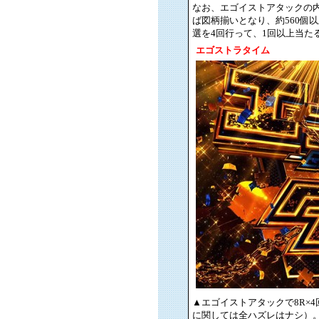
なお、エゴイストアタックの内
ば図柄揃いとなり、約560個
選を4回行って、1回以上当た
エゴストラタイム
▲エゴイストアタックで8R×
に関しては全ハズレはナシ）。