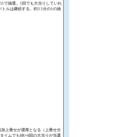
の1で抽選。1回でも大当りしていれ
トルは継続する。約3.1分の1の抽
の追加上乗せが濃厚となる（上乗せ分
タイムでも8R×4回の大当りが当選