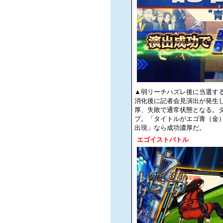
▲弱リーチハズレ後に当選する
消化後に記者会見演出が発生
厚、失敗で通常状態となる。
プ。「タイトルがエゴ青（金）
出現」なら成功濃厚だ。
エゴイストバトル