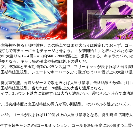
ル主導権を握ると獲得濃厚。この時点ではまだ大当りは確定しておらず、ゴー
右打ちで電チューに玉をチャージさせよう。「反撃開始！」と表示されたら準
8R大当りを1～4回＋α（約560～2800個以上）獲得できる。キャラのパネ
重要となる。キャラ毎の演出や特徴は以下の通りだ。
イプ。成功率と出玉期待値のバランス型で、フリーキックが決まれば大当り濃
出玉期待値重視型。シュートでキーパーをぶっ飛ばせば1120個以上の大当り濃
功期待度重視型。高速シザースで敵を抜けば大当り濃厚。最終結果の数値に注目
出玉期待値重視型。当たれば1120個以上の大当り濃厚となる。
タイプ。3カウント以内に覚醒すれば大当り濃厚だが、選択された時点で成功濃
で、成功期待度と出玉期待値の両方が高い剛腕型。×のパネルを選ぶとハズレ、
たいSP。ゴールが決まれば1120個以上の大当り濃厚となる。発生時点で期待
発生する超チャンスの3ゴールミッション。ゴールを決める度に560個ずつ上乗