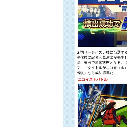
▲弱リーチハズレ後に当選する
消化後に記者会見演出が発生
厚、失敗で通常状態となる。
プ。「タイトルがエゴ青（金）
出現」なら成功濃厚だ。
エゴイストバトル