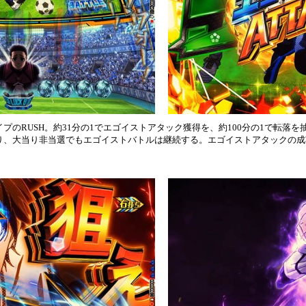
イプのRUSH。約31分の1でエゴイストアタック獲得を、約100分の1で転落
なり、大当り非当選でもエゴイストバトルは継続する。エゴイストアタックの成