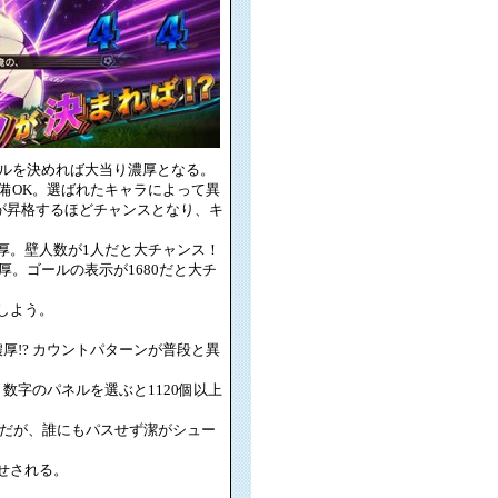
ルを決めれば大当り濃厚となる。
備OK。選ばれたキャラによって異
ルが昇格するほどチャンスとなり、キ
厚。壁人数が1人だと大チャンス！
厚。ゴールの表示が1680だと大チ
しよう。
厚!? カウントパターンが普段と異
数字のパネルを選ぶと1120個以上
大だが、誰にもパスせず潔がシュー
せされる。