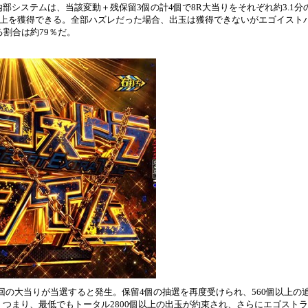
部システムは、当該変動＋残保留3個の計4個で8R大当りをそれぞれ約3.1分
以上を獲得できる。全部ハズレだった場合、出玉は獲得できないがエゴイストバ
る割合は約79％だ。
4回の大当りが当選すると発生。保留4個の抽選を再度受けられ、560個以上
つまり、最低でもトータル2800個以上の出玉が約束され、さらにエゴストラ