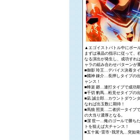
▲エゴイストバトル中にボー
まずは液晶の指示に従って、
なる演出が発生し、成功すれば
ャラの組み合わせパターンが
■御影 玲王…デバイス決着タ
■國神 錬介…長押しタイプの
ャンス！
■蜂楽 廻…連打タイプで成
■千切 豹馬…桁見せタイプの
■凪 誠士郎…カウントダウン
なれば出玉数に期待！
■馬狼 照英…二者択一タイプ
の大当り濃厚となる。
■潔 世一…俺のゴールで勝ち
トを狙えば大チャンス！
■五十嵐･雷市･我牙丸…突如