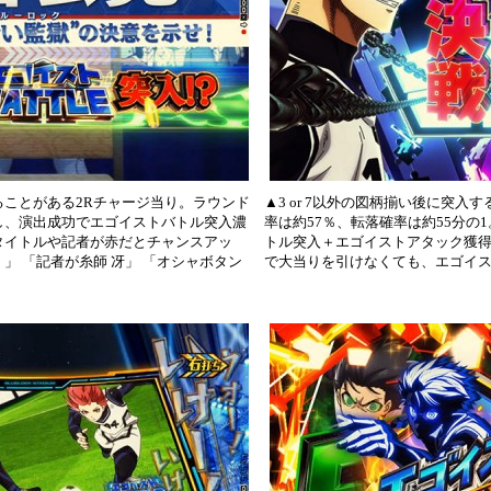
ことがある2Rチャージ当り。ラウンド
▲3 or 7以外の図柄揃い後に突入
し、演出成功でエゴイストバトル突入濃
率は約57％、転落確率は約55分の
タイトルや記者が赤だとチャンスアッ
トル突入＋エゴイストアタック獲
」 「記者が糸師 冴」 「オシャボタン
で大当りを引けなくても、エゴイ