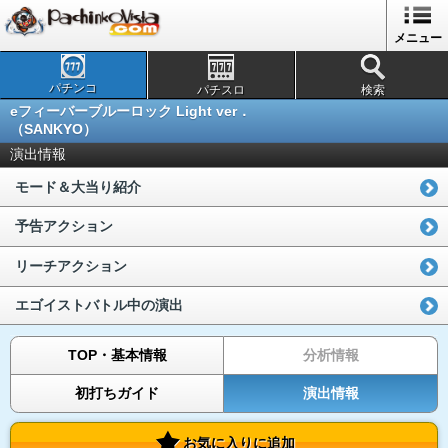
メニュー
パチンコ
パチスロ
検索
eフィーバーブルーロック Light ver．
（SANKYO）
演出情報
モード＆大当り紹介
予告アクション
リーチアクション
エゴイストバトル中の演出
TOP・基本情報
分析情報
初打ちガイド
演出情報
お気に入りに追加