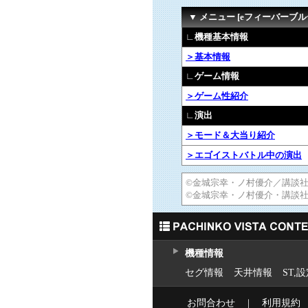
▼ メニュー [eフィーバーブルーロ
∟機種基本情報
＞基本情報
∟ゲーム情報
＞ゲーム性紹介
∟演出
＞モード＆大当り紹介
＞エゴイストバトル中の演出
©金城宗幸・ノ村優介／講談
©金城宗幸・ノ村優介・講談
機種情報
セグ情報
天井情報
ST,
お問合わせ
｜
利用規約