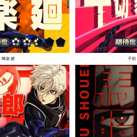
蜂楽 廻
千切