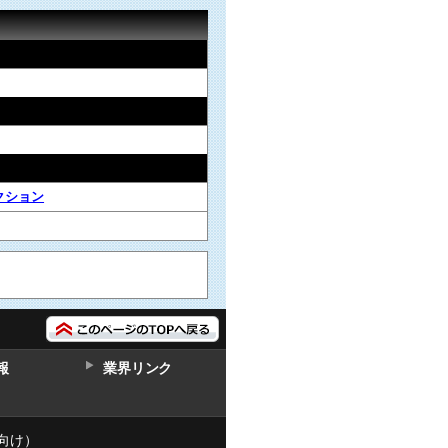
クション
報
業界リンク
向け）