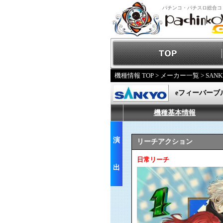
パチンコ・パチスロ総合コ
機種情報 TOP
>
メーカー一覧
>
SANK
eフィーバーブルー
機種基本情報
演
リーチアクション
日常リーチ
出