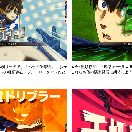
弱リーチで、「ベッド争奪戦」 「おか
▲全4種類存在。「蜂楽 or 千切 →
」の3種類存在。ブルーロックマンだと
これらも他の演出発展に期待しよ