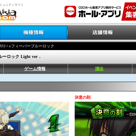
ミュニティサイト
YO
> eフィーバーブルーロック
ロック Light ver．
ゲーム情報
演出
決意の刻