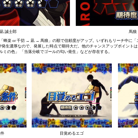
凪 誠士郎
馬狼
蜂楽 or 千切 → 凪 → 馬狼」の順で信頼度がアップ。いずれもリーチ中に
P発生濃厚なので、発展した時点で期待大だ。他のチャンスアップポイントは
イルミの色」 「当落分岐でゴールの匂い発生」などが存在する。
条件
目覚めるエゴ