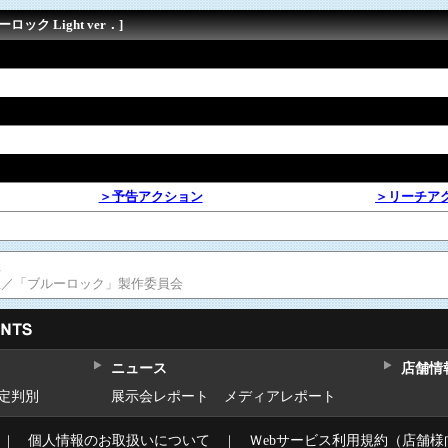
ック Light ver．]
＞予告アクション
＞リーチア
社
社／「ブルーロック」製作委員会
ニュース
店舗情
設定判別
展示会レポート
メディアレポート
｜
個人情報のお取扱いについて
｜
Ｗebサービス利用規約（店舗様