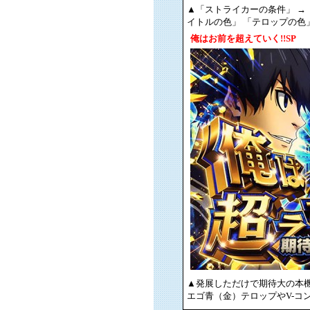
▲「ストライカーの条件」 →
イトルの色」 「テロップの色
俺はお前を超えていく!!SP
▲発展しただけで期待大の本
エゴ青（金）テロップやV-コ